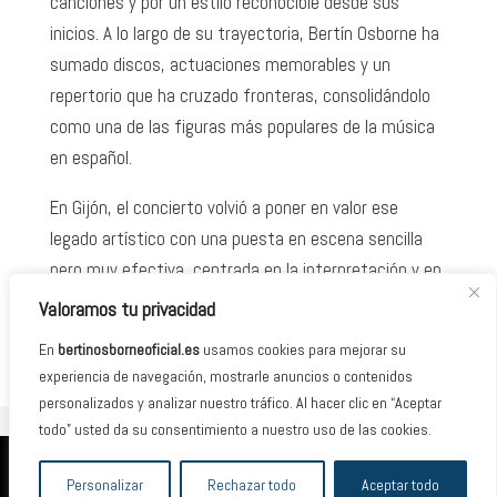
canciones y por un estilo reconocible desde sus
inicios. A lo largo de su trayectoria, Bertín Osborne ha
sumado discos, actuaciones memorables y un
repertorio que ha cruzado fronteras, consolidándolo
como una de las figuras más populares de la música
en español.
En Gijón, el concierto volvió a poner en valor ese
legado artístico con una puesta en escena sencilla
pero muy efectiva, centrada en la interpretación y en
la conexión con el público. Fue una cita especial para
Valoramos tu privacidad
sus seguidores, una de esas noches que resumen el
En
bertinosborneoficial.es
usamos cookies para mejorar su
peso de una carrera larga, popular y muy querida.
experiencia de navegación, mostrarle anuncios o contenidos
personalizados y analizar nuestro tráfico. Al hacer clic en “Aceptar
todo” usted da su consentimiento a nuestro uso de las cookies.
2026 © Banda Management Group · España /
Personalizar
Rechazar todo
Aceptar todo