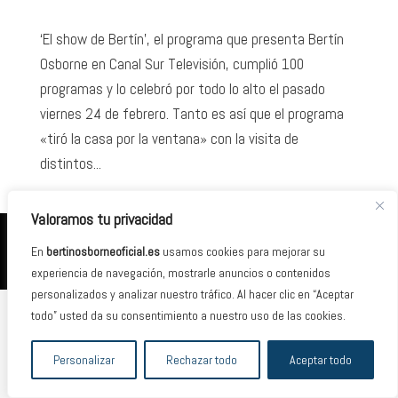
‘El show de Bertín’, el programa que presenta Bertín
Osborne en Canal Sur Televisión, cumplió 100
programas y lo celebró por todo lo alto el pasado
viernes 24 de febrero. Tanto es así que el programa
«tiró la casa por la ventana» con la visita de
distintos...
Valoramos tu privacidad
2026 © Banda Management Group · España /
En
bertinosborneoficial.es
usamos cookies para mejorar su
bertinosborneoficial.es / Diseño Web:
ivanpuente.es
experiencia de navegación, mostrarle anuncios o contenidos
personalizados y analizar nuestro tráfico. Al hacer clic en “Aceptar
todo” usted da su consentimiento a nuestro uso de las cookies.
Personalizar
Rechazar todo
Aceptar todo